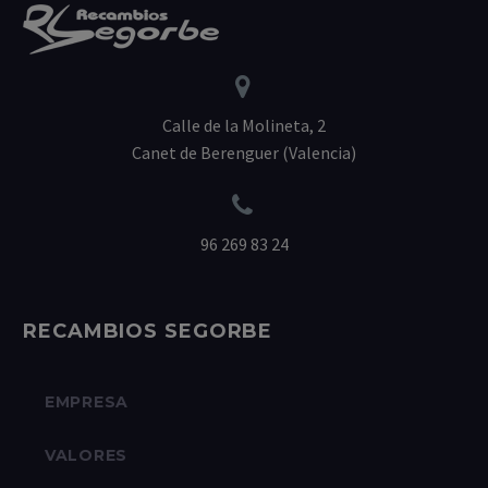


Calle de la Molineta, 2
Canet de Berenguer (Valencia)


96 269 83 24
RECAMBIOS SEGORBE
EMPRESA
VALORES