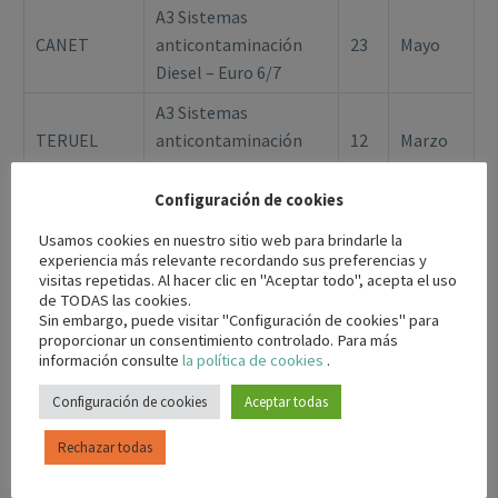
A3 Sistemas
CANET
anticontaminación
23
Mayo
Diesel – Euro 6/7
A3 Sistemas
TERUEL
anticontaminación
12
Marzo
Diesel – Euro 6/7
Configuración de cookies
A3 Sistemas
ALCAÑIZ
anticontaminación
13
Marzo
Usamos cookies en nuestro sitio web para brindarle la
experiencia más relevante recordando sus preferencias y
Diesel – Euro 6/7
visitas repetidas. Al hacer clic en "Aceptar todo", acepta el uso
de TODAS las cookies.
A3 Sistemas
Sin embargo, puede visitar "Configuración de cookies" para
UTEBO
anticontaminación
14
Marzo
proporcionar un consentimiento controlado. Para más
Diesel – Euro 6/7
información consulte
la política de cookies
.
Diagnosis y Sistema
Configuración de cookies
Aceptar todas
BENICARLÓ
Hibrido Nissan
15
Octubre
Rechazar todas
Qashqai e-Power
Diagnosis y Sistema