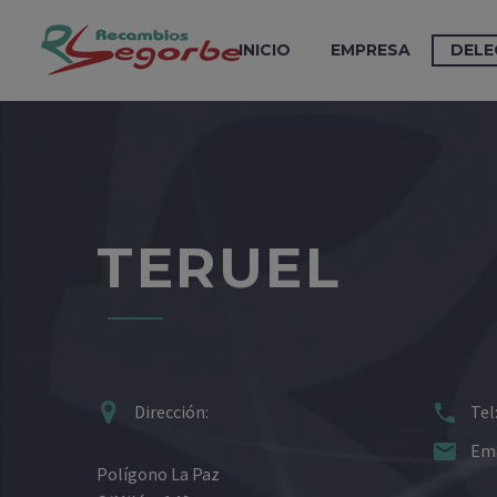
INICIO
EMPRESA
DELE
TERUEL




Dirección:
Tel


Ema
Polígono La Paz