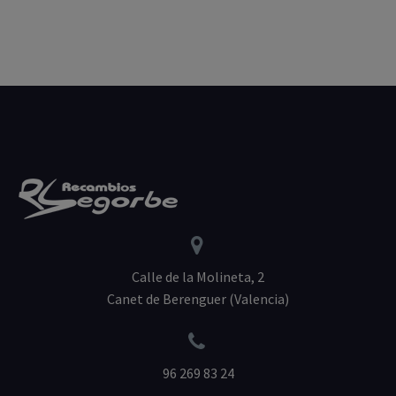
En otras ocasiones
hemos hablado de…


Calle de la Molineta, 2
Canet de Berenguer (Valencia)


96 269 83 24