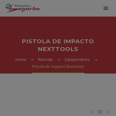
PISTOLA DE IMPACTO
NEXTTOOLS
Home
Noticias
Equipamiento
Pistola de impacto Nexttools


