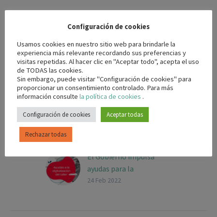
Configuración de cookies
impacto
neumáticos
pistola
ruedas
Usamos cookies en nuestro sitio web para brindarle la
taller
experiencia más relevante recordando sus preferencias y
visitas repetidas. Al hacer clic en "Aceptar todo", acepta el uso
de TODAS las cookies.
Sin embargo, puede visitar "Configuración de cookies" para
proporcionar un consentimiento controlado. Para más
información consulte
la política de cookies
.
Configuración de cookies
Aceptar todas
ENTRADAS
Rechazar todas
RELACIONADAS
El Gobierno impulsa
ayudas para la
digitalización de tu taller
24 Feb 2022
El 80% de los clientes
consulta online antes de
llevar su coche al taller