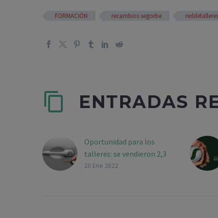
FORMACIÓN
recambios segorbe
reddetallere
ENTRADAS R
Oportunidad para los
talleres: se vendieron 2,3
vehículos usados por cada
20 Ene 2022
coche nuevo
El ejercicio del 2021 se ha
cerrado con un volumen
del mercado español de