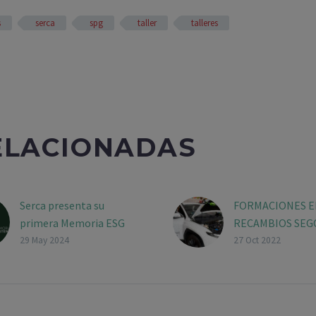
s
serca
spg
taller
talleres
ELACIONADAS
Serca presenta su
FORMACIONES E
primera Memoria ESG
RECAMBIOS SEG
Esta memoria, que
PARA EL VEHÍCU
29 May 2024
27 Oct 2022
abarca el histórico de la
PRESENTE Y DEL
actividad del grupo en
FUTURO
términos de
Este mes hemos
sostenibilidad
con formaciones