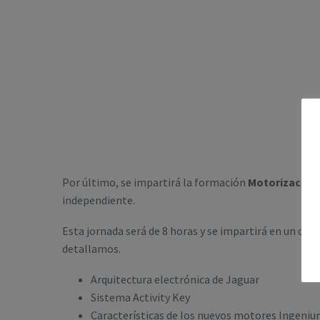
Por último, se impartirá la formación
Motorizacione
independiente.
Esta jornada será de 8 horas y se impartirá en un día 
detallamos.
Arquitectura electrónica de Jaguar
Sistema Activity Key
Características de los nuevos motores Ingeniun