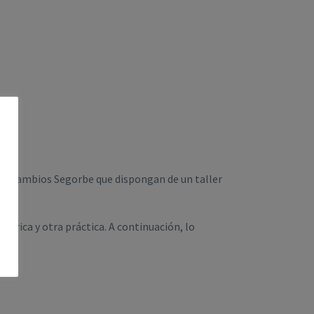
e Recambios Segorbe que dispongan de un taller
eórica y otra práctica. A continuación, lo