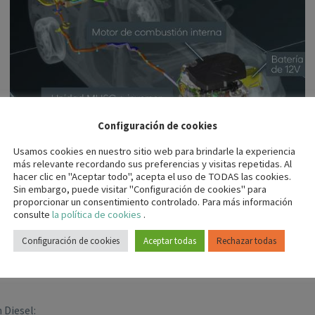
Configuración de cookies
Usamos cookies en nuestro sitio web para brindarle la experiencia
más relevante recordando sus preferencias y visitas repetidas. Al
hacer clic en "Aceptar todo", acepta el uso de TODAS las cookies.
s Diesel Land Rover / Jaugar F-Pace (X761)
para los clientes d
Sin embargo, puede visitar "Configuración de cookies" para
proporcionar un consentimiento controlado. Para más información
consulte
la política de cookies
.
en distintas delegaciones. Este curso también consta de una parte t
Configuración de cookies
Aceptar todas
Rechazar todas
 Diesel: