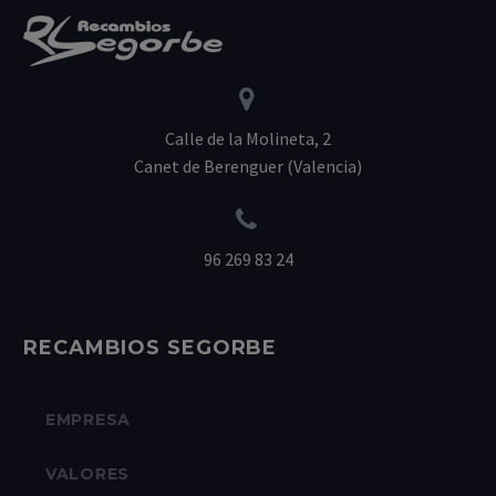


Calle de la Molineta, 2
Canet de Berenguer (Valencia)


96 269 83 24
RECAMBIOS SEGORBE
EMPRESA
VALORES