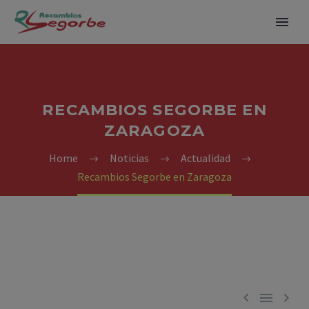
RECAMBIOS SEGORBE EN
ZARAGOZA
Home
Noticias
Actualidad
Recambios Segorbe en Zaragoza


