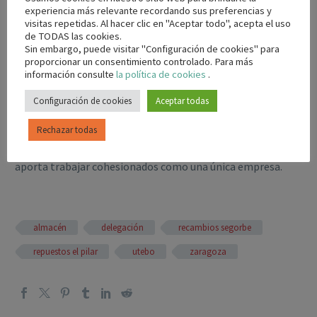
experiencia más relevante recordando sus preferencias y
sala de formaciones, call center y tienda. Además, la
visitas repetidas. Al hacer clic en "Aceptar todo", acepta el uso
ampliación la flota de reparto con más vehículos nuevos y
de TODAS las cookies.
nuevas rutas, generarán nuevos puestos de trabajo que
Sin embargo, puede visitar "Configuración de cookies" para
proporcionar un consentimiento controlado. Para más
fomentará la mejora del empleo en la provincia. Con estas
información consulte
la política de cookies
.
nuevas instalaciones lo que se pretende conseguir es una
mejor cobertura y servicio en la zona.
Configuración de cookies
Aceptar todas
Rechazar todas
Este proceso de integración es sin duda un gran reto para
todos, pero pronto podremos percibir los beneficios que
aporta trabajar cohesionados como una única empresa.
almacén
delegación
recambios segorbe
repuestos el pilar
utebo
zaragoza