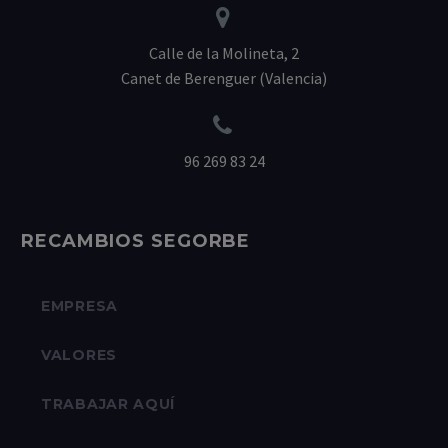


Calle de la Molineta, 2
Canet de Berenguer (Valencia)


96 269 83 24
RECAMBIOS SEGORBE
EMPRESA
VALORES
TRABAJAR AQUÍ