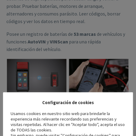
probar. Pruebar baterías, motores de arranque,
alternadores y consumos parásito. Leer códigos, borrar
códigos y ver los datos en tiempo real.
Posee un registro de baterías de
53 marcas
de vehículos y
funciones
AutoVIN
y
VINScan
para una rápida
identificación del vehículo.
Configuración de cookies
Es como una tablet táctil Android, fácil de usar, con una
Usamos cookies en nuestro sitio web para brindarle la
impresora térmica incorporada para compartir el informe
experiencia más relevante recordando sus preferencias y
visitas repetidas. Al hacer clic en "Aceptar todo", acepta el uso
fácilmente.
de TODAS las cookies.
Sin embargo, puede visitar "Configuración de cookies" para