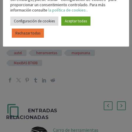
proporcionar un consentimiento controlado. Para más
información consulte
la política de cookies
.
Si deseas más información te puedes poner en contacto
Configuración de cookies
Aceptar todas
con cualquiera de nuestras
delegaciones
.
Rechazar todas
autel
herramientas
maquinaria
MaxiBAS BT608
ENTRADAS
RELACIONADAS
Carro de herramientas