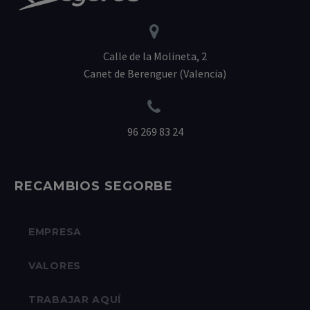


Calle de la Molineta, 2
Canet de Berenguer (Valencia)


96 269 83 24
RECAMBIOS SEGORBE
EMPRESA
VALORES
TRABAJAR AQUÍ