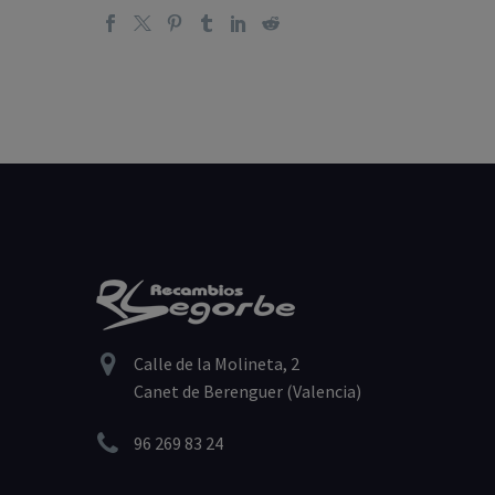


Calle de la Molineta, 2
Canet de Berenguer (Valencia)


96 269 83 24