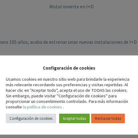
hace 165 años, acaba de estrenar unas nuevas instalaciones de I+D 
a reconocidas marcas del sector de la automoción en Japón, perm
Configuración de cookies
los deportes de 2 y 4 ruedas, y posiciona a la empresa como única d
Usamos cookies en nuestro sitio web para brindarle la experiencia
más relevante recordando sus preferencias y visitas repetidas. Al
hacer clic en "Aceptar todo", acepta el uso de TODAS las cookies.
n equipo de 10 científicos investigadores, aunque están pensadas p
Sin embargo, puede visitar "Configuración de cookies" para
ción y desarrollo de lubricantes y fluidos para deportes de motor y
proporcionar un consentimiento controlado. Para más información
consulte
la política de cookies
.
 cantidades para aceites experimentales, específicos para aplic
Configuración de cookies
Aceptar todas
Rechazar todas
n establecido colaboraciones con universidades e institutos.