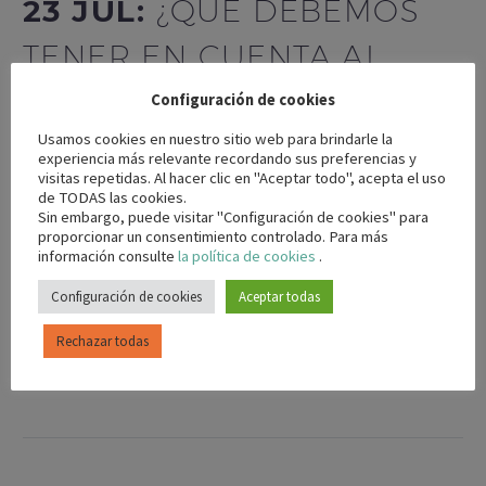
23 JUL:
¿QUÉ DEBEMOS
TENER EN CUENTA AL
CAMBIAR EL FRENO DE
Configuración de cookies
Usamos cookies en nuestro sitio web para brindarle la
TAMBOR POR EL DE
experiencia más relevante recordando sus preferencias y
visitas repetidas. Al hacer clic en "Aceptar todo", acepta el uso
DISCO?
de TODAS las cookies.
Sin embargo, puede visitar "Configuración de cookies" para
proporcionar un consentimiento controlado. Para más
información consulte
la política de cookies
.
¿El cliente quiere cambiar el freno de tambor de su vehículo
por el de disco? ¿Y tú quieres aconsejarle si…
Configuración de cookies
Aceptar todas
Rechazar todas
LEER MÁS